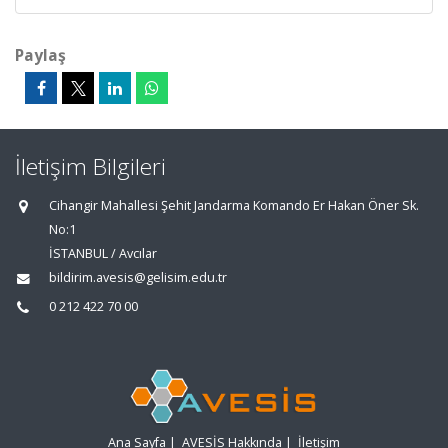
Paylaş
İletişim Bilgileri
Cihangir Mahallesi Şehit Jandarma Komando Er Hakan Öner Sk.
No:1
İSTANBUL / Avcılar
bildirim.avesis@gelisim.edu.tr
0 212 422 70 00
Ana Sayfa
|
AVESİS Hakkında
|
İletişim