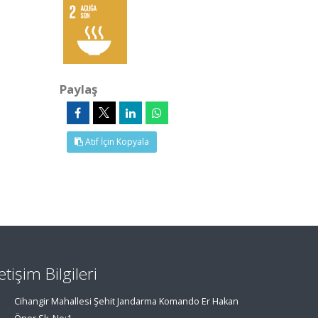
Paylaş
Atıf İçin Kopyala
letişim Bilgileri
Cihangir Mahallesi Şehit Jandarma Komando Er Hakan