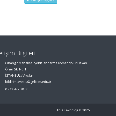
letişim Bilgileri
Cihangir Mahallesi Şehit Jandarma Komando Er Hakan
Öner Sk. No:1
İSTANBUL / Avcılar
bildirim.avesis@gelisim.edu.tr
0 212 422 70 00
Abis Teknoloji
© 2026