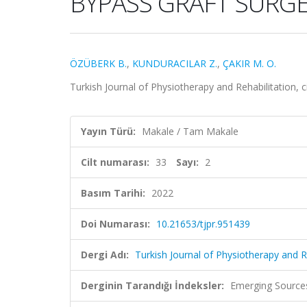
BYPASS GRAFT SURG
ÖZÜBERK B.
,
KUNDURACILAR Z.
,
ÇAKIR M. O.
Turkish Journal of Physiotherapy and Rehabilitation, c
Yayın Türü:
Makale / Tam Makale
Cilt numarası:
33
Sayı:
2
Basım Tarihi:
2022
Doi Numarası:
10.21653/tjpr.951439
Dergi Adı:
Turkish Journal of Physiotherapy and R
Derginin Tarandığı İndeksler:
Emerging Sources