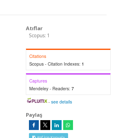
Atıflar
Scopus: 1
Citations
Scopus - Citation Indexes:
1
Captures
Mendeley - Readers:
7
-
see details
Paylaş
Atıf İçin Kopyala