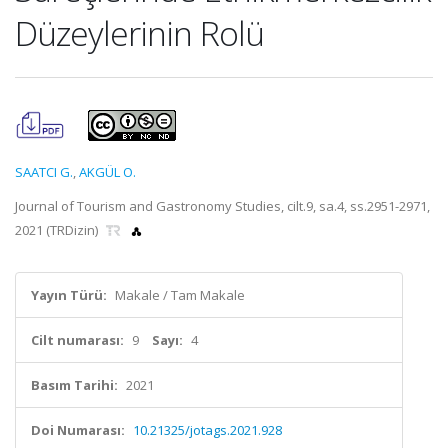
Düzeylerinin Rolü
SAATCI G.
,
AKGÜL O.
Journal of Tourism and Gastronomy Studies, cilt.9, sa.4, ss.2951-2971,
2021 (TRDizin)
Yayın Türü:
Makale / Tam Makale
Cilt numarası:
9
Sayı:
4
Basım Tarihi:
2021
Doi Numarası:
10.21325/jotags.2021.928