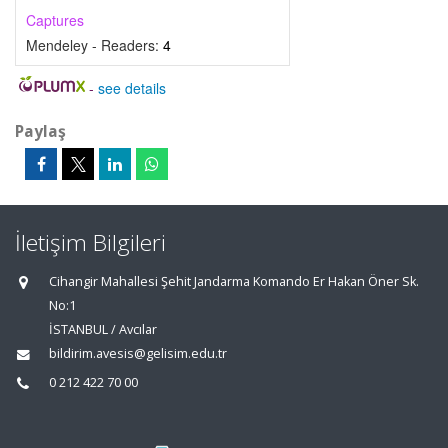
Captures
Mendeley - Readers:
4
-
see details
Paylaş
İletişim Bilgileri
Cihangir Mahallesi Şehit Jandarma Komando Er Hakan Öner Sk.
No:1
İSTANBUL / Avcılar
bildirim.avesis@gelisim.edu.tr
0 212 422 70 00