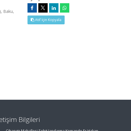
, Baku,
Atıf İçin Kopyala
letişim Bilgileri
Cihangir Mahallesi Şehit Jandarma Komando Er Hakan