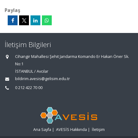
Paylaş
İletişim Bilgileri
Cihangir Mahallesi Şehit Jandarma Komando Er Hakan Öner Sk.
No:1
İSTANBUL / Avcılar
bildirim.avesis@gelisim.edu.tr
0 212 422 70 00
Ana Sayfa
|
AVESİS Hakkında
|
İletişim