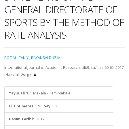
GENERAL DIRECTORATE OF
SPORTS BY THE METHOD OF
RATE ANALYSIS
BOZ M.
,
CAN Y.
,
BAYANSALDUZ M.
International Journal of Academic Research, cilt.9, sa.1, ss.60-65, 2017
(Hakemli Dergi)
Yayın Türü:
Makale / Tam Makale
Cilt numarası:
9
Sayı:
1
Basım Tarihi:
2017