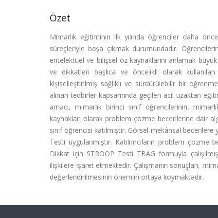
Özet
Mimarlık eğitiminin ilk yılında öğrenciler daha önc
süreçleriyle başa çıkmak durumundadır. Öğrencilerin 
entelektüel ve bilişsel öz kaynaklarını anlamak büyük
ve dikkatleri başlıca ve öncelikli olarak kullanıl
kişiselleştirilmiş sağlıklı ve sürdürülebilir bir öğre
alınan tedbirler kapsamında geçilen acil uzaktan eğ
amacı, mimarlık birinci sınıf öğrencilerinin, mimar
kaynakları olarak problem çözme becerilerine dair algıl
sınıf öğrencisi katılmıştır. Görsel-mekânsal becerilere
Testi uygulanmıştır. Katılımcıların problem çözme be
Dikkat için STROOP Testi TBAG formuyla çalışılmıştır
ilişkilere işaret etmektedir. Çalışmanın sonuçları, mimarlı
değerlendirilmesinin önemini ortaya koymaktadır.