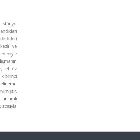
e stüdyo
andıkları
irdikleri
kezli ve
nedeniyle
lışmanın
şisel öz
k birinci
Belirleme
ılmıştır.
a anlamlı
ş açısıyla