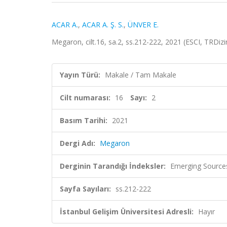
ACAR A.
,
ACAR A. Ş. S.
,
ÜNVER E.
Megaron, cilt.16, sa.2, ss.212-222, 2021 (ESCI, TRDiz
Yayın Türü:
Makale / Tam Makale
Cilt numarası:
16
Sayı:
2
Basım Tarihi:
2021
Dergi Adı:
Megaron
Derginin Tarandığı İndeksler:
Emerging Sources
Sayfa Sayıları:
ss.212-222
İstanbul Gelişim Üniversitesi Adresli:
Hayır