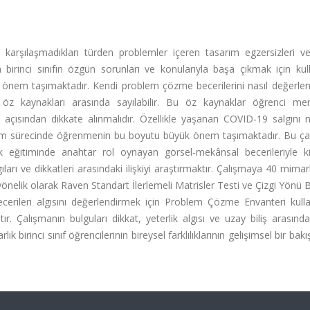
e karşılaşmadıkları türden problemler içeren tasarım egzersizleri v
birinci sınıfın özgün sorunları ve konularıyla başa çıkmak için kull
 önem taşımaktadır. Kendi problem çözme becerilerini nasıl değerlend
an öz kaynakları arasında sayılabilir. Bu öz kaynaklar öğrenci mer
nme açısından dikkate alınmalıdır. Özellikle yaşanan COVID-19 salgını 
itim sürecinde öğrenmenin bu boyutu büyük önem taşımaktadır. Bu ça
lık eğitiminde anahtar rol oynayan görsel-mekânsal becerileriyle ki
arı ve dikkatleri arasındaki ilişkiyi araştırmaktır. Çalışmaya 40 mimarlı
 yönelik olarak Raven Standart İlerlemeli Matrisler Testi ve Çizgi Yönü 
cerileri algısını değerlendirmek için Problem Çözme Envanteri kullan
. Çalışmanın bulguları dikkat, yeterlik algısı ve uzay biliş arasınd
k birinci sınıf öğrencilerinin bireysel farklılıklarının gelişimsel bir bakı