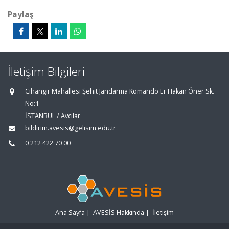
Paylaş
İletişim Bilgileri
Cihangir Mahallesi Şehit Jandarma Komando Er Hakan Öner Sk.
No:1
İSTANBUL / Avcılar
bildirim.avesis@gelisim.edu.tr
0 212 422 70 00
Ana Sayfa
|
AVESİS Hakkında
|
İletişim