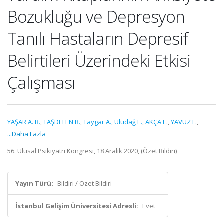
Bozukluğu ve Depresyon
Tanılı Hastaların Depresif
Belirtileri Üzerindeki Etkisi
Çalışması
YAŞAR A. B.
,
TAŞDELEN R.
,
Taygar A.
,
Uludağ E.
,
AKÇA E.
,
YAVUZ F.
,
...Daha Fazla
56. Ulusal Psikiyatri Kongresi, 18 Aralık 2020, (Özet Bildiri)
Yayın Türü:
Bildiri / Özet Bildiri
İstanbul Gelişim Üniversitesi Adresli:
Evet