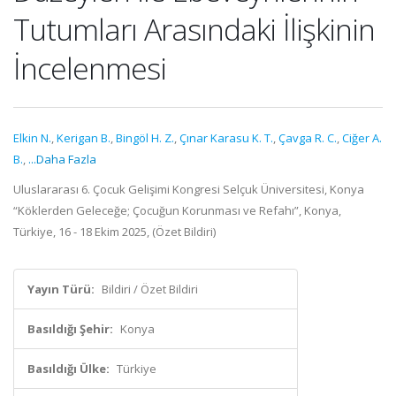
Tutumları Arasındaki İlişkinin
İncelenmesi
Elkin N.
,
Kerigan B.
,
Bingöl H. Z.
,
Çınar Karasu K. T.
,
Çavga R. C.
,
Ciğer A.
B.
,
...Daha Fazla
Uluslararası 6. Çocuk Gelişimi Kongresi Selçuk Üniversitesi, Konya
“Köklerden Geleceğe; Çocuğun Korunması ve Refahı”, Konya,
Türkiye, 16 - 18 Ekim 2025, (Özet Bildiri)
Yayın Türü:
Bildiri / Özet Bildiri
Basıldığı Şehir:
Konya
Basıldığı Ülke:
Türkiye