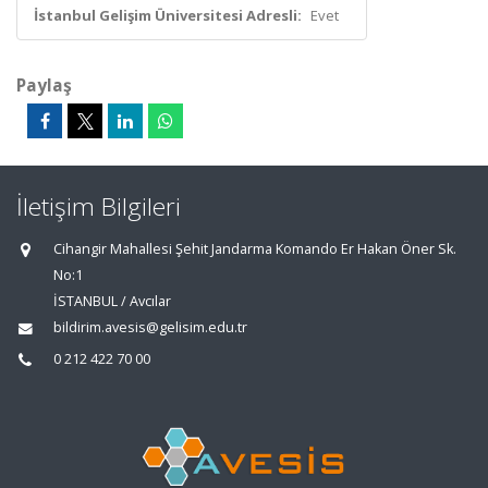
İstanbul Gelişim Üniversitesi Adresli:
Evet
Paylaş
İletişim Bilgileri
Cihangir Mahallesi Şehit Jandarma Komando Er Hakan Öner Sk.
No:1
İSTANBUL / Avcılar
bildirim.avesis@gelisim.edu.tr
0 212 422 70 00