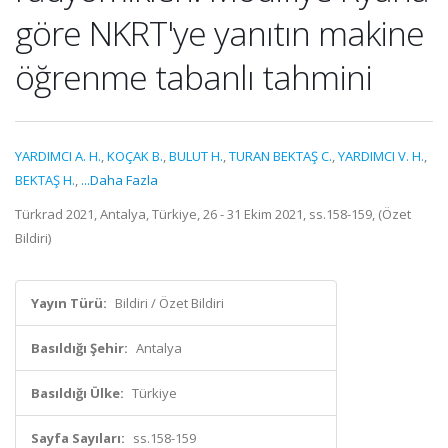
göre NKRT'ye yanıtın makine
öğrenme tabanlı tahmini
YARDIMCI A. H.
,
KOÇAK B.
,
BULUT H.
,
TURAN BEKTAŞ C.
,
YARDIMCI V. H.
,
BEKTAŞ H.
,
...Daha Fazla
Türkrad 2021, Antalya, Türkiye, 26 - 31 Ekim 2021, ss.158-159, (Özet
Bildiri)
Yayın Türü:
Bildiri / Özet Bildiri
Basıldığı Şehir:
Antalya
Basıldığı Ülke:
Türkiye
Sayfa Sayıları:
ss.158-159