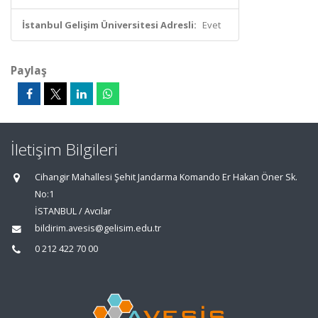
İstanbul Gelişim Üniversitesi Adresli:
Evet
Paylaş
İletişim Bilgileri
Cihangir Mahallesi Şehit Jandarma Komando Er Hakan Öner Sk.
No:1
İSTANBUL / Avcılar
bildirim.avesis@gelisim.edu.tr
0 212 422 70 00