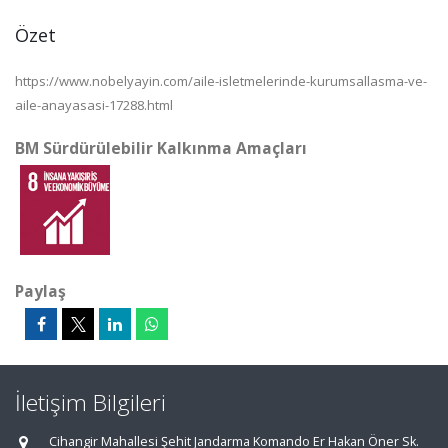
Özet
https://www.nobelyayin.com/aile-isletmelerinde-kurumsallasma-ve-
aile-anayasasi-17288.html
BM Sürdürülebilir Kalkınma Amaçları
Paylaş
İletişim Bilgileri
Cihangir Mahallesi Şehit Jandarma Komando Er Hakan Öner Sk.