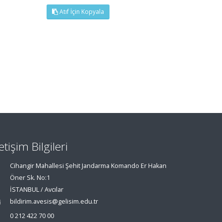
Atıf İçin Kopyala
letişim Bilgileri
Cihangir Mahallesi Şehit Jandarma Komando Er Hakan
Öner Sk. No:1
İSTANBUL / Avcılar
bildirim.avesis@gelisim.edu.tr
0 212 422 70 00