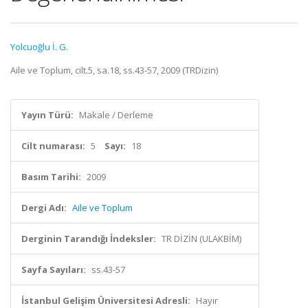
Yolcuoğlu İ. G.
Aile ve Toplum, cilt.5, sa.18, ss.43-57, 2009 (TRDizin)
Yayın Türü:
Makale / Derleme
Cilt numarası:
5
Sayı:
18
Basım Tarihi:
2009
Dergi Adı:
Aile ve Toplum
Derginin Tarandığı İndeksler:
TR DİZİN (ULAKBİM)
Sayfa Sayıları:
ss.43-57
İstanbul Gelişim Üniversitesi Adresli:
Hayır