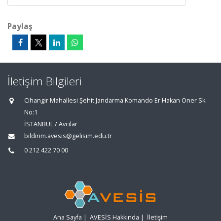
Paylaş
İletişim Bilgileri
Cihangir Mahallesi Şehit Jandarma Komando Er Hakan Öner Sk.
No:1
İSTANBUL / Avcılar
bildirim.avesis@gelisim.edu.tr
0 212 422 70 00
Ana Sayfa
|
AVESİS Hakkında
|
İletişim