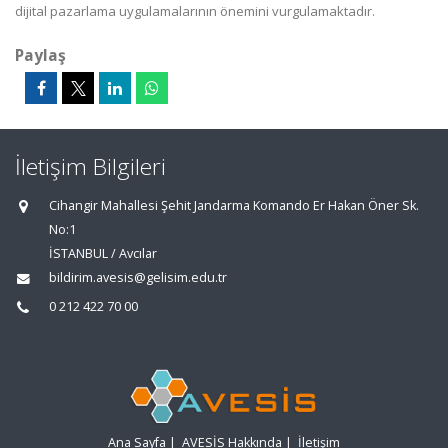
dijital pazarlama uygulamalarının önemini vurgulamaktadır.
Paylaş
İletişim Bilgileri
Cihangir Mahallesi Şehit Jandarma Komando Er Hakan Öner Sk.
No:1
İSTANBUL / Avcılar
bildirim.avesis@gelisim.edu.tr
0 212 422 70 00
Ana Sayfa
|
AVESİS Hakkında
|
İletişim