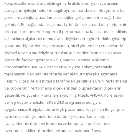
kooperatiflerin
sürdürülebilirliğini artırabilmeleri, yalnızca üretim
süreçlerini
iyileştirmelerine değil, aynı zamanda etkili iletişim, marka
yönetimi ve dijital pazarlama stratejileri
geliştirmelerine bağlı hale
gelmiştir. Bu bağlamda araştırmada, bütünleşik pazarlama
iletişiminin
ürün
performansı ve kooperatif performansına katkısı analiz edilmiş
ve katılımcı algılarının demografik değişkenlere
göre farklılık gösterip
göstermediği incelenmiştir.
Araştırma, nicel yöntemler çerçevesinde
ilişkisel tarama modeliyle yürütülmüştür. Veriler, Manisa ili Akhisar
ilçesinde faaliyet gösteren S.S. Çamönü Tarımsal Kalkınma
Kooperatifi’ne üye 348 üreticiden yüz yüze anket
yöntemiyle
toplanmıştır. Veri seti; lit
eratürde yer alan Bütünleşik Pazarlama
İletişimi Ölçeği ile araştırmacı
tarafından geliştirilen Ürün Performansı
ve Kooperatif Performansı ölçeklerinden oluşmaktadır. Ölçeklerin
geçerlilik ve güvenirlik analizleri yapılmış; t
-
testi, ANOVA, korelasyon
ve re
gresyon analizleri SPSS 24.0
programı aracılığıyla
uygulanmıştır.
Bulgular, bütünleşik pazarlama iletişiminin Bu çalışma,
üçüncü sektör işletmelerinde bütünleşik pazarlama iletişimi
faaliyetlerinin ürün performansı ve
kooperatif performansı
üzerindeki etkilerini incelemeyi amaçlamaktadır. Sosyal