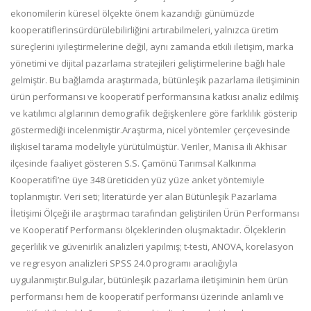
ekonomilerin küresel ölçekte
önem kazandığı günümüzde
kooperatiflerin
sürdürülebilirliğini artırabilmeleri, yalnızca üretim
süreçlerini
iyileştirmelerine değil, aynı zamanda etkili iletişim, marka
yönetimi ve dijital pazarlama stratejileri
geliştirmelerine bağlı hale
gelmiştir. Bu bağlamda araştırmada, bütünleşik pazarlama
iletişiminin
ürün
performansı ve kooperatif performansına katkısı analiz edilmiş
ve katılımcı algılarının demografik değişkenlere
göre farklılık gösterip
göstermediği incelenmiştir.
Araştırma, nicel yöntemler çerçevesinde
ilişkisel tarama modeliyle yürütülmüştür. Veriler, Manisa ili Akhisar
ilçesinde faaliyet gösteren S.S. Çamönü Tarımsal Kalkınma
Kooperatifi’ne üye 348 üreticiden yüz yüze anket
yöntemiyle
toplanmıştır. Veri seti; lit
eratürde yer alan Bütünleşik Pazarlama
İletişimi Ölçeği ile araştırmacı
tarafından geliştirilen Ürün Performansı
ve Kooperatif Performansı ölçeklerinden oluşmaktadır. Ölçeklerin
geçerlilik ve güvenirlik analizleri yapılmış; t
-
testi, ANOVA, korelasyon
ve re
gresyon analizleri SPSS 24.0
programı aracılığıyla
uygulanmıştır.
Bulgular, bütünleşik pazarlama iletişiminin hem ürün
performansı hem de kooperatif performansı üzerinde
anlamlı ve