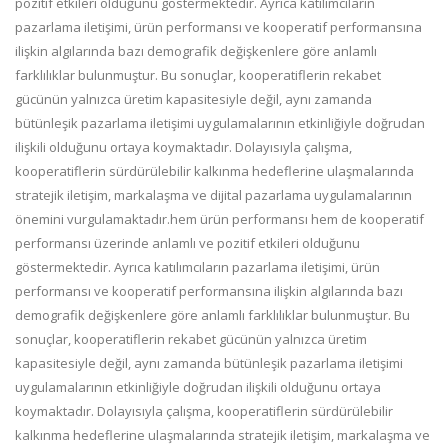
pozitif etkileri olduğunu göstermektedir. Ayrıca katılımcıların
pazarlama iletişimi, ürün performansı
ve kooperatif performansına
ilişkin alg
ılarında bazı demografik değişkenlere göre anlamlı
farklılıklar
bulunmuştur. Bu sonuçlar, kooperatiflerin rekabet
gücünün yalnızca üretim kapasitesiyle değil, aynı zamanda
bütünleşik pazarlama iletişimi uygulamalarının etkinliğiyle doğrudan
ilişkili olduğu
nu ortaya koymaktadır.
Dolayısıyla çalışma,
kooperatiflerin sürdürülebilir kalkınma hedeflerine ulaşmalarında
stratejik iletişim,
markalaşma ve dijital pazarlama uygulamalarının
önemini vurgulamaktadır.hem ürün performansı hem de kooperatif
performansı üzerinde
anlamlı ve pozitif etkileri olduğunu
göstermektedir. Ayrıca katılımcıların pazarlama iletişimi, ürün
performansı
ve kooperatif performansına ilişkin alg
ılarında bazı
demografik değişkenlere göre anlamlı farklılıklar
bulunmuştur. Bu
sonuçlar, kooperatiflerin rekabet gücünün yalnızca üretim
kapasitesiyle değil, aynı zamanda
bütünleşik pazarlama iletişimi
uygulamalarının etkinliğiyle doğrudan ilişkili olduğu
nu ortaya
koymaktadır.
Dolayısıyla çalışma, kooperatiflerin sürdürülebilir
kalkınma hedeflerine ulaşmalarında stratejik iletişim,
markalaşma ve