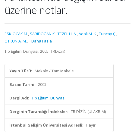
üzerine notlar.
ESKİOCAK M.
,
SARIDOĞAN K.
,
TEZEL H. A.
,
Adalı M. K.
,
Tuncay Ç.
,
OTKUN A. M.
,
...Daha Fazla
Tıp Eğitimi Dünyası, 2005 (TRDizin)
Yayın Türü:
Makale / Tam Makale
Basım Tarihi:
2005
Dergi Adı:
Tıp Eğitimi Dünyası
Derginin Tarandığı İndeksler:
TR DİZİN (ULAKBİM)
İstanbul Gelişim Üniversitesi Adresli:
Hayır