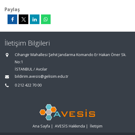
Paylaş
İletişim Bilgileri
Cihangir Mahallesi Şehit Jandarma Komando Er Hakan Öner Sk.
No:1
İSTANBUL / Avcılar
bildirim.avesis@gelisim.edu.tr
0 212 422 70 00
Ana Sayfa
|
AVESİS Hakkında
|
İletişim