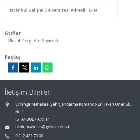
İstanbul Gelişim Üniversitesi Adresli:
Evet
Atıflar
Ulusal Dergi Atıf Sayısı: 6
Paylaş
İletişim Bilgileri
Cihangir Mahallesi Şehit Jandarma Komando Er Hakan Öner Sk.
No:1
İSTANBUL / Avcılar
bildirim.avesis@gelisim.edu.tr
0 212 422 70 00