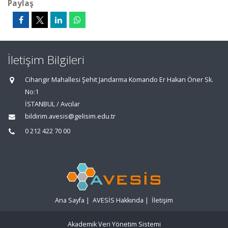
Paylaş
İletişim Bilgileri
Cihangir Mahallesi Şehit Jandarma Komando Er Hakan Öner Sk.
No:1
İSTANBUL / Avcılar
bildirim.avesis@gelisim.edu.tr
0 212 422 70 00
Ana Sayfa
|
AVESİS Hakkında
|
İletişim
Akademik Veri Yönetim Sistemi