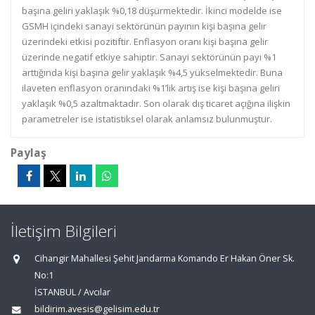
başına geliri yaklaşık %0,18 düşürmektedir. İkinci modelde ise
GSMH içindeki sanayi sektörünün payının kişi başına gelir
üzerindeki etkisi pozitiftir. Enflasyon oranı kişi başına gelir
üzerinde negatif etkiye sahiptir. Sanayi sektörünün payı %1
arttığında kişi başına gelir yaklaşık %4,5 yükselmektedir. Buna
ilaveten enflasyon oranındaki %1’lik artış ise kişi başına geliri
yaklaşık %0,5 azaltmaktadır. Son olarak dış ticaret açığına ilişkin
parametreler ise istatistiksel olarak anlamsız bulunmuştur.
Paylaş
İletişim Bilgileri
Cihangir Mahallesi Şehit Jandarma Komando Er Hakan Öner Sk.
No:1
İSTANBUL / Avcılar
bildirim.avesis@gelisim.edu.tr