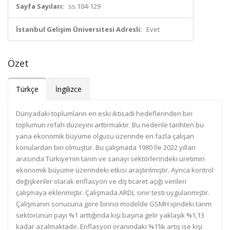
Sayfa Sayıları:
ss.104-129
İstanbul Gelişim Üniversitesi Adresli:
Evet
Özet
Türkçe
İngilizce
Dünyadaki toplumların en eski iktisadi hedeflerinden biri
toplumun refah düzeyini arttırmaktır. Bu nedenle tarihten bu
yana ekonomik büyüme olgusu üzerinde en fazla çalışan
konulardan biri olmuştur. Bu çalışmada 1980 İle 2022 yılları
arasında Türkiye’nin tarım ve sanayi sektörlerindeki üretimin
ekonomik büyüme üzerindeki etkisi araştırılmıştır. Ayrıca kontrol
değişkenler olarak enflasyon ve dış ticaret açığı verileri
çalışmaya eklenmiştir. Çalışmada ARDL sınır testi uygulanmıştır.
Çalışmanın sonucuna göre birinci modelde GSMH içindeki tarım
sektörünün payı %1 arttığında kişi başına gelir yaklaşık %1,13
kadar azalmaktadır. Enflasyon oranındaki %1’lik artış ise kişi