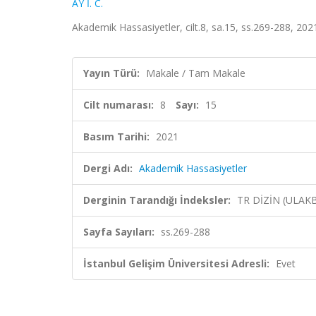
AY İ. C.
Akademik Hassasiyetler, cilt.8, sa.15, ss.269-288, 20
Yayın Türü:
Makale / Tam Makale
Cilt numarası:
8
Sayı:
15
Basım Tarihi:
2021
Dergi Adı:
Akademik Hassasiyetler
Derginin Tarandığı İndeksler:
TR DİZİN (ULAK
Sayfa Sayıları:
ss.269-288
İstanbul Gelişim Üniversitesi Adresli:
Evet