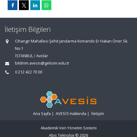
İletişim Bilgileri
Cihangir Mahallesi Şehit Jandarma Komando Er Hakan Öner Sk.
No:1
İSTANBUL / Avcılar
bildirim.avesis@gelisim.edu.tr
0 212 422 70 00
Ana Sayfa
|
AVESİS Hakkında
|
İletişim
Akademik Veri Yönetim Sistemi
Abis Teknoloji
© 2026