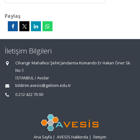
Paylaş
İletişim Bilgileri
Cihangir Mahallesi Şehit Jandarma Komando Er Hakan Öner Sk.
No:1
İSTANBUL / Avcılar
bildirim.avesis@gelisim.edu.tr
0 212 422 70 00
Ana Sayfa
|
AVESİS Hakkında
|
İletişim