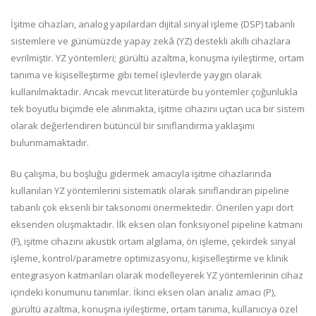
İşitme cihazları, analog yapılardan dijital sinyal işleme (DSP) tabanlı
sistemlere ve günümüzde yapay zekâ (YZ) destekli akıllı cihazlara
evrilmiştir. YZ yöntemleri; gürültü azaltma, konuşma iyileştirme, ortam
tanıma ve kişiselleştirme gibi temel işlevlerde yaygın olarak
kullanılmaktadır. Ancak mevcut literatürde bu yöntemler çoğunlukla
tek boyutlu biçimde ele alınmakta, işitme cihazını uçtan uca bir sistem
olarak değerlendiren bütüncül bir sınıflandırma yaklaşımı
bulunmamaktadır.
Bu çalışma, bu boşluğu gidermek amacıyla işitme cihazlarında
kullanılan YZ yöntemlerini sistematik olarak sınıflandıran pipeline
tabanlı çok eksenli bir taksonomi önermektedir. Önerilen yapı dört
eksenden oluşmaktadır. İlk eksen olan fonksiyonel pipeline katmanı
(F), işitme cihazını akustik ortam algılama, ön işleme, çekirdek sinyal
işleme, kontrol/parametre optimizasyonu, kişiselleştirme ve klinik
entegrasyon katmanları olarak modelleyerek YZ yöntemlerinin cihaz
içindeki konumunu tanımlar. İkinci eksen olan analiz amacı (P),
gürültü azaltma, konuşma iyileştirme, ortam tanıma, kullanıcıya özel