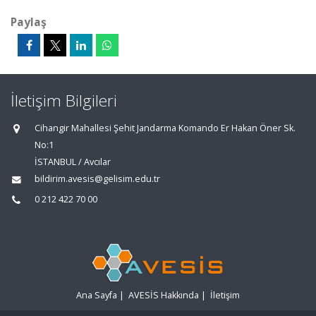
Paylaş
İletişim Bilgileri
Cihangir Mahallesi Şehit Jandarma Komando Er Hakan Öner Sk.
No:1
İSTANBUL / Avcılar
bildirim.avesis@gelisim.edu.tr
0 212 422 70 00
Ana Sayfa
|
AVESİS Hakkında
|
İletişim