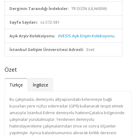
Derginin Tarandığı İndeksler:
TR DİZİN (ULAKBİM)
Sayfa Sayıları:
ss.572-581
Açık Arşiv Koleksiyonu:
AVESİS Açık Erişim Koleksiyonu
İstanbul Gelişim Üniversitesi Adresli:
Evet
Özet
Türkçe
İngilizce
Bu çalışmada, demiryolu altyapısındaki kirlenmeye bağlı
kusurları yere nüfuz edenradar (GPR) kullanarak tespit etmek
amacıyla İstanbul-Edirne demiryolu hattınınÇatalca bölgesinde
çalışmalar yürütülmüştür. Yenilenen demiryolu
hattındayenileme çalışmalarından önce ve sonra ölçümler
yapılmıştır. Ayrıca balastnumunesi alınarak kirlilik derecesi