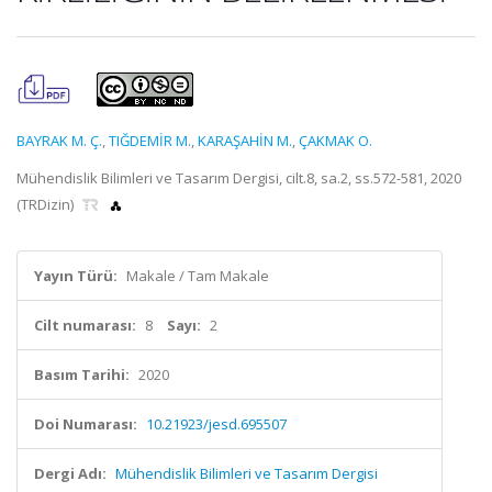
BAYRAK M. Ç.
,
TIĞDEMİR M.
,
KARAŞAHİN M.
,
ÇAKMAK O.
Mühendislik Bilimleri ve Tasarım Dergisi, cilt.8, sa.2, ss.572-581, 2020
(TRDizin)
Yayın Türü:
Makale / Tam Makale
Cilt numarası:
8
Sayı:
2
Basım Tarihi:
2020
Doi Numarası:
10.21923/jesd.695507
Dergi Adı:
Mühendislik Bilimleri ve Tasarım Dergisi