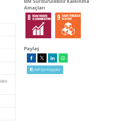
BM Sürdürülebilir Kalkınma
Amaçları
Paylaş
Atıf İçin Kopyala
ndex