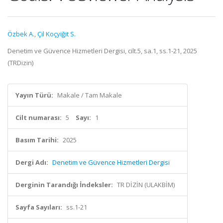
Özbek A.
,
Çil Koçyiğit S.
Denetim ve Güvence Hizmetleri Dergisi, cilt.5, sa.1, ss.1-21, 2025
(TRDizin)
Yayın Türü:
Makale / Tam Makale
Cilt numarası:
5
Sayı:
1
Basım Tarihi:
2025
Dergi Adı:
Denetim ve Güvence Hizmetleri Dergisi
Derginin Tarandığı İndeksler:
TR DİZİN (ULAKBİM)
Sayfa Sayıları:
ss.1-21