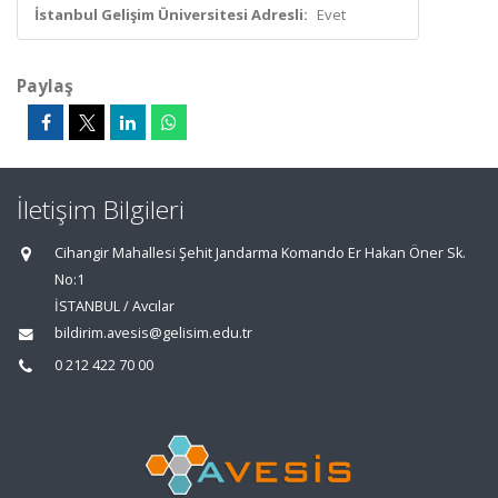
İstanbul Gelişim Üniversitesi Adresli:
Evet
Paylaş
İletişim Bilgileri
Cihangir Mahallesi Şehit Jandarma Komando Er Hakan Öner Sk.
No:1
İSTANBUL / Avcılar
bildirim.avesis@gelisim.edu.tr
0 212 422 70 00