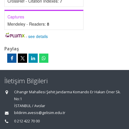
CrossRef - Citation Indexes:
7
Captures
Mendeley - Readers:
8
-
see details
Paylaş
İletişim Bilgileri
Cihangir Mahallesi Şehit Jandarma Komando Er Hakan Öner Sk.
No:1
İSTANBUL / Avcılar
bildirim.avesis@gelisim.edu.tr
0 212 422 70 00