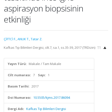
aspirasyon biopsisinin
etkinliği
ÇİFTCİ F.
,
ANUK T.
,
Tatar Z.
Kafkas Tıp Bilimleri Dergisi, cilt.7, sa.1, ss.35-39, 2017 (TRDizin)
Yayın Türü:
Makale / Tam Makale
Cilt numarası:
7
Sayı:
1
Basım Tarihi:
2017
Doi Numarası:
10.5505/kjms.2017.86094
Dergi Adı:
Kafkas Tıp Bilimleri Dergisi