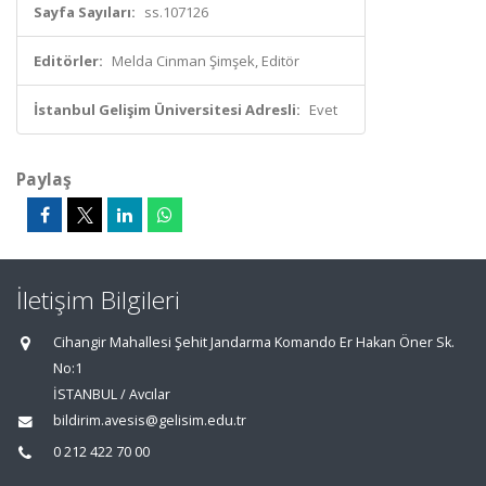
Sayfa Sayıları:
ss.107126
Editörler:
Melda Cinman Şimşek, Editör
İstanbul Gelişim Üniversitesi Adresli:
Evet
Paylaş
İletişim Bilgileri
Cihangir Mahallesi Şehit Jandarma Komando Er Hakan Öner Sk.
No:1
İSTANBUL / Avcılar
bildirim.avesis@gelisim.edu.tr
0 212 422 70 00