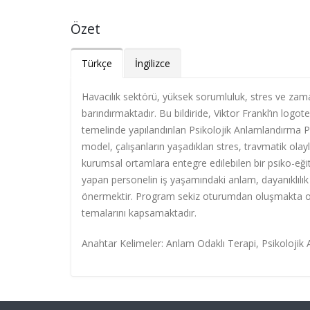
Özet
Türkçe
İngilizce
Havacılık sektörü, yüksek sorumluluk, stres ve zaman 
barındırmaktadır. Bu bildiride, Viktor Frankl’ın logo
temelinde yapılandırılan Psikolojik Anlamlandırma Pr
model, çalışanların yaşadıkları stres, travmatik ol
kurumsal ortamlara entegre edilebilen bir psiko-eği
yapan personelin iş yaşamındaki anlam, dayanıklılık 
önermektir. Program sekiz oturumdan oluşmakta olup,
temalarını kapsamaktadır.
Anahtar Kelimeler: Anlam Odaklı Terapi, Psikolojik An