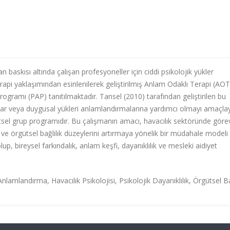
baskısı altında çalışan profesyoneller için ciddi psikolojik yükler
terapi yaklaşımından esinlenilerek geliştirilmiş Anlam Odaklı Terapi (AOT
ogramı (PAP) tanıtılmaktadır. Tansel (2010) tarafından geliştirilen bu
aylar veya duygusal yükleri anlamlandırmalarına yardımcı olmayı amaçla
tsel grup programıdır. Bu çalışmanın amacı, havacılık sektöründe göre
ve örgütsel bağlılık düzeylerini artırmaya yönelik bir müdahale modeli
 bireysel farkındalık, anlam keşfi, dayanıklılık ve mesleki aidiyet
lamlandırma, Havacılık Psikolojisi, Psikolojik Dayanıklılık, Örgütsel Ba