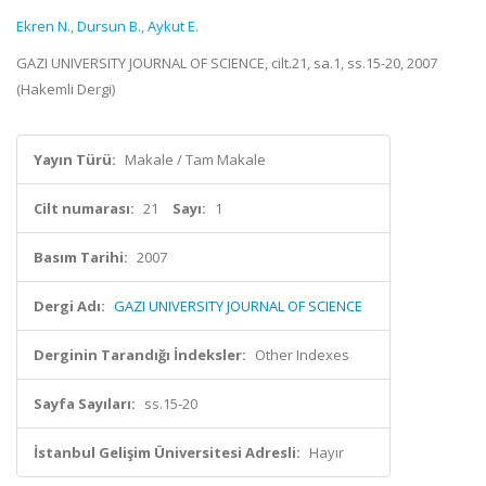
Ekren N.
,
Dursun B.
,
Aykut E.
GAZI UNIVERSITY JOURNAL OF SCIENCE, cilt.21, sa.1, ss.15-20, 2007
(Hakemli Dergi)
Yayın Türü:
Makale / Tam Makale
Cilt numarası:
21
Sayı:
1
Basım Tarihi:
2007
Dergi Adı:
GAZI UNIVERSITY JOURNAL OF SCIENCE
Derginin Tarandığı İndeksler:
Other Indexes
Sayfa Sayıları:
ss.15-20
İstanbul Gelişim Üniversitesi Adresli:
Hayır