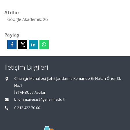
Atıflar
Google Akademik: 26
Paylaş
İletişim Bilgileri
Cihangir Mahallesi Şehit Jandarma Komando Er Hakan Öner Sk.
No:1
İSTANBUL / Avcılar
bildirim.avesis@gelisim.edu.tr
0 212 422 70 00