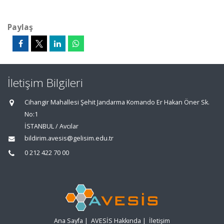
Paylaş
İletişim Bilgileri
Cihangir Mahallesi Şehit Jandarma Komando Er Hakan Öner Sk.
No:1
İSTANBUL / Avcılar
bildirim.avesis@gelisim.edu.tr
0 212 422 70 00
Ana Sayfa
|
AVESİS Hakkında
|
İletişim