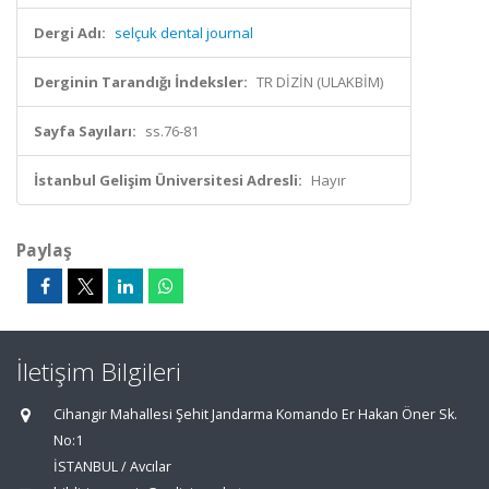
Dergi Adı:
selçuk dental journal
Derginin Tarandığı İndeksler:
TR DİZİN (ULAKBİM)
Sayfa Sayıları:
ss.76-81
İstanbul Gelişim Üniversitesi Adresli:
Hayır
Paylaş
İletişim Bilgileri
Cihangir Mahallesi Şehit Jandarma Komando Er Hakan Öner Sk.
No:1
İSTANBUL / Avcılar