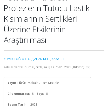
Protezlerin Tutucu Lastik
Kısımlarının Sertlikleri
Üzerine Etkilerinin
Araştırılması
KÜMBÜLOĞLU T. Ö.
,
ŞAHAN M. H.
,
KAYA E. E.
selçuk dental journal, cilt.8, sa.8, ss.76-81, 2021 (TRDizin)
Yayın Türü:
Makale / Tam Makale
Cilt numarası:
8
Sayı:
8
Basım Tarihi:
2021