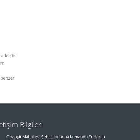
odelidir.
şım
k benzer
letişim Bilgileri
Cihangir Mahallesi Şehit Jandarma Komando Er Hakan