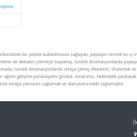
ksiyonu
ürülebilir bir şekilde kullanılmasını sağlayan, paylaşım temelli bir iş m
imlerin de dikkatini çekmeye başlamış, turistik destinasyonlarda payla
lışmada, turistik destinasyonlarda ortaya çıkmış Munirent, ShareHub ve
ler ağının gelişme potansiyelini gördük. Amacımız, farkındalık yaratara
arda ortaya çıkmasını sağlamak ve alanyazına katkı sağlamaktır.
İ