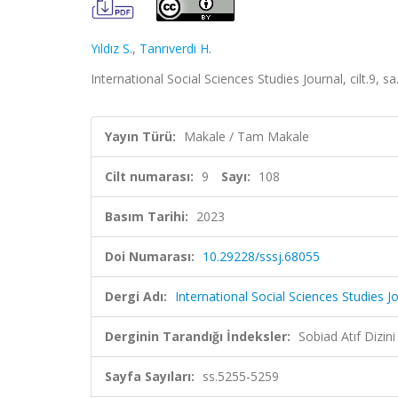
Yıldız S.
,
Tanrıverdi H.
International Social Sciences Studies Journal, cilt.9,
Yayın Türü:
Makale / Tam Makale
Cilt numarası:
9
Sayı:
108
Basım Tarihi:
2023
Doi Numarası:
10.29228/sssj.68055
Dergi Adı:
International Social Sciences Studies J
Derginin Tarandığı İndeksler:
Sobiad Atıf Dizini
Sayfa Sayıları:
ss.5255-5259