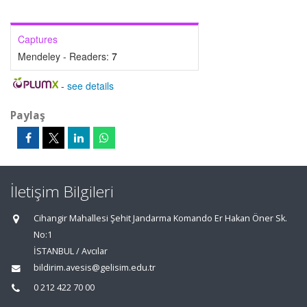
Captures
Mendeley - Readers:
7
-
see details
Paylaş
İletişim Bilgileri
Cihangir Mahallesi Şehit Jandarma Komando Er Hakan Öner Sk.
No:1
İSTANBUL / Avcılar
bildirim.avesis@gelisim.edu.tr
0 212 422 70 00