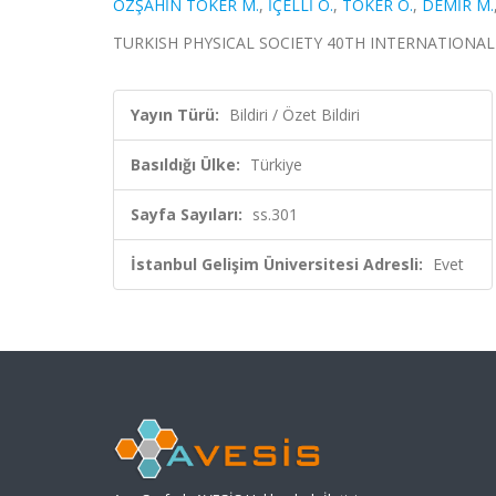
ÖZŞAHİN TOKER M.
,
İÇELLİ O.
,
TOKER O.
,
DEMİR M.
TURKISH PHYSICAL SOCIETY 40TH INTERNATIONAL PHYS
Yayın Türü:
Bildiri / Özet Bildiri
Basıldığı Ülke:
Türkiye
Sayfa Sayıları:
ss.301
İstanbul Gelişim Üniversitesi Adresli:
Evet