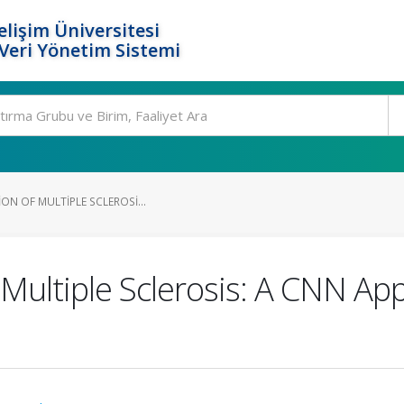
elişim Üniversitesi
eri Yönetim Sistemi
ION OF MULTIPLE SCLEROSI...
 Multiple Sclerosis: A CNN A