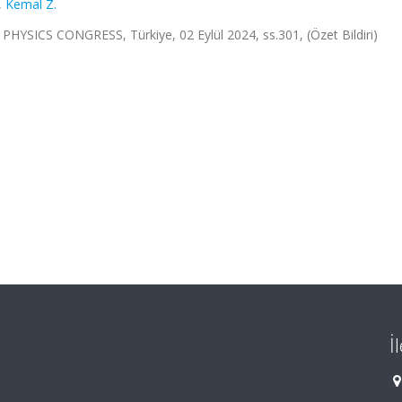
,
Kemal Z.
ICS CONGRESS, Türkiye, 02 Eylül 2024, ss.301, (Özet Bildiri)
İ