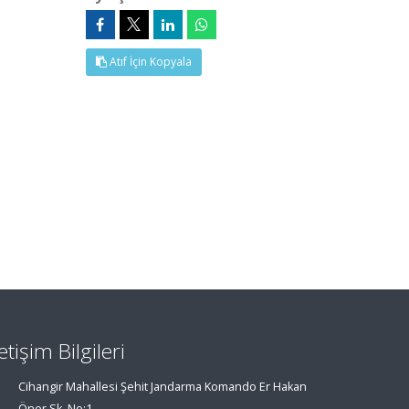
Atıf İçin Kopyala
letişim Bilgileri
Cihangir Mahallesi Şehit Jandarma Komando Er Hakan
Öner Sk. No:1