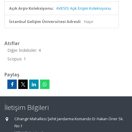
Açık Arşiv Koleksiyonu:
AVESİS Açık Erişim Koleksiyonu
İstanbul Gelişim Üniversitesi Adresli:
Hayır
Atıflar
Diğer İndeksler: 4
Scopus: 1
Paylaş
İletişim Bilgileri
Cihangir Mahallesi Şehit Jandarma Komando Er Hakan Öner Sk.
No:1