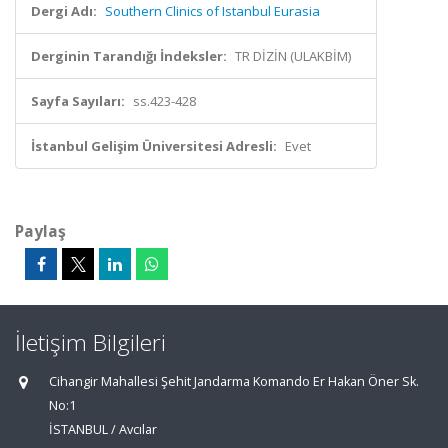
Dergi Adı:
Southern Clinics of Istanbul Eurasia
Derginin Tarandığı İndeksler:
TR DİZİN (ULAKBİM)
Sayfa Sayıları:
ss.423-428
İstanbul Gelişim Üniversitesi Adresli:
Evet
Paylaş
İletişim Bilgileri
Cihangir Mahallesi Şehit Jandarma Komando Er Hakan Öner Sk.
No:1
İSTANBUL / Avcılar