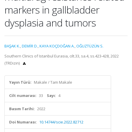
markers in gallbladder
dysplasia and tumors
BAŞAK K.
,
DEMİR D.
,
KAYA KOÇDOĞAN A.
,
OĞUZTÜZÜN S.
Southern Clinics of Istanbul Eurasia, cilt.33, sa.4, ss.423-428, 2022
(TRDizin)
Yayın Türü:
Makale / Tam Makale
Cilt numarası:
33
Sayı:
4
Basım Tarihi:
2022
Doi Numarası:
10.14744/scie.2022.82712