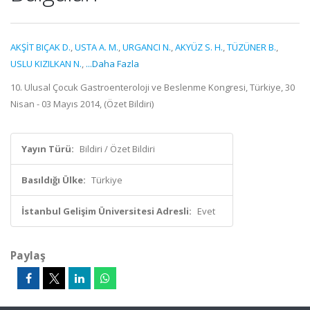
AKŞİT BIÇAK D.
,
USTA A. M.
,
URGANCI N.
,
AKYÜZ S. H.
,
TÜZÜNER B.
,
USLU KIZILKAN N.
,
...Daha Fazla
10. Ulusal Çocuk Gastroenteroloji ve Beslenme Kongresi, Türkiye, 30
Nisan - 03 Mayıs 2014, (Özet Bildiri)
Yayın Türü:
Bildiri / Özet Bildiri
Basıldığı Ülke:
Türkiye
İstanbul Gelişim Üniversitesi Adresli:
Evet
Paylaş