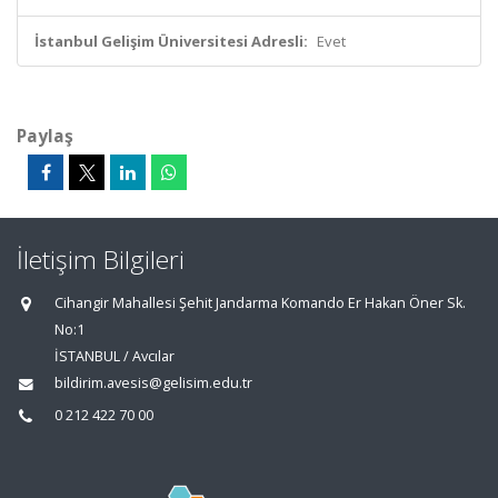
İstanbul Gelişim Üniversitesi Adresli:
Evet
Paylaş
İletişim Bilgileri
Cihangir Mahallesi Şehit Jandarma Komando Er Hakan Öner Sk.
No:1
İSTANBUL / Avcılar
bildirim.avesis@gelisim.edu.tr
0 212 422 70 00