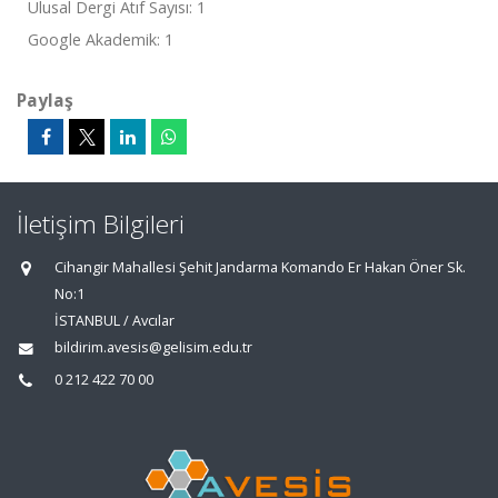
Ulusal Dergi Atıf Sayısı: 1
Google Akademik: 1
Paylaş
İletişim Bilgileri
Cihangir Mahallesi Şehit Jandarma Komando Er Hakan Öner Sk.
No:1
İSTANBUL / Avcılar
bildirim.avesis@gelisim.edu.tr
0 212 422 70 00