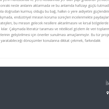
r sonraki nesle anılarını aktarmada ve bu anlamda hafızayı güçlü tutma
anla doğrudan kurmuş olduğu bu bağ, halkın o yere aidiyetini güçlendiri
alışmada, endüstriyel mirasın koruma süreçleri incelenmekte paydaşlar
atejileri, bu mirasın gelecek nesillere aktarılmasını ve kırsal bölgelerde
lar. Çalışmada literatür taraması ve niteliksel gözlem ile veri toplanmı
erinin geliştirilmesi için öneriler sunulması amaçlanmıştır. Bu tür proje
n yaratabileceği dönüşümler konularına dikkat çekmek, farkındalık
İ