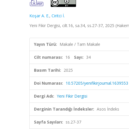
Koşar A. E.
,
Ciritci İ.
Yeni Fikir Dergisi, cilt.16, sa.34, ss.27-37, 2025 (Hake
Yayın Türü:
Makale / Tam Makale
Cilt numarası:
16
Sayı:
34
Basım Tarihi:
2025
Doi Numarası:
10.57205/yenifikirjournal.1639553
Dergi Adı:
Yeni Fikir Dergisi
Derginin Tarandığı İndeksler:
Asos İndeks
Sayfa Sayıları:
ss.27-37