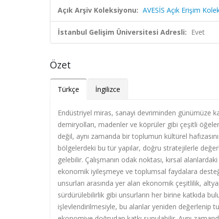
Açık Arşiv Koleksiyonu:
AVESİS Açık Erişim Kole
İstanbul Gelişim Üniversitesi Adresli:
Evet
Özet
Türkçe
İngilizce
Endüstriyel miras, sanayi devriminden günümüze ka
demiryolları, madenler ve köprüler gibi çeşitli öğele
değil, aynı zamanda bir toplumun kültürel hafızasını
bölgelerdeki bu tür yapılar, doğru stratejilerle değe
gelebilir. Çalışmanın odak noktası, kırsal alanlardak
ekonomik iyileşmeye ve toplumsal faydalara desteği
unsurları arasında yer alan ekonomik çeşitlilik, altya
sürdürülebilirlik gibi unsurların her birine katkıda bu
işlevlendirilmesiyle, bu alanlar yeniden değerlenip turi
ekonomiye doğrudan katkı sunulabilir. Aynı zamanda