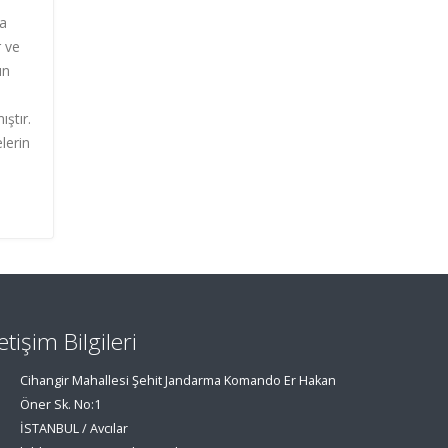
da
r ve
ın
ştır.
lerin
letişim Bilgileri
Cihangir Mahallesi Şehit Jandarma Komando Er Hakan
Öner Sk. No:1
İSTANBUL / Avcılar