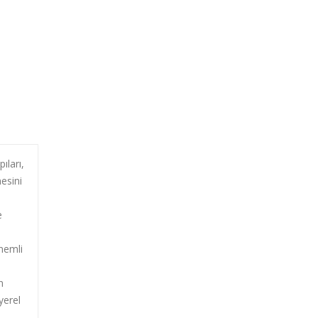
ıları,
mesini
e
nemli
n
yerel
n