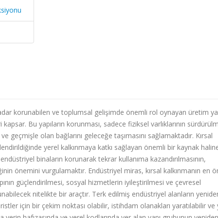
ksiyonu
dar korunabilen ve toplumsal gelişimde önemli rol oynayan üretim yap
ri kapsar. Bu yapıların korunması, sadece fiziksel varlıklarının sürdürül
 ve geçmişle olan bağlarını geleceğe taşımasını sağlamaktadır. Kırsal
rlendirildiğinde yerel kalkınmaya katkı sağlayan önemli bir kaynak halin
i endüstriyel binaların korunarak tekrar kullanıma kazandırılmasının,
nin önemini vurgulamaktır. Endüstriyel miras, kırsal kalkınmanın en ö
pının güçlendirilmesi, sosyal hizmetlerin iyileştirilmesi ve çevresel
lunabilecek nitelikte bir araçtır. Terk edilmiş endüstriyel alanların yenide
stler için bir çekim noktası olabilir, istihdam olanakları yaratılabilir ve 
 yerin hafızasında ve yerel kodlarında yer alan yapı grubunun yenide