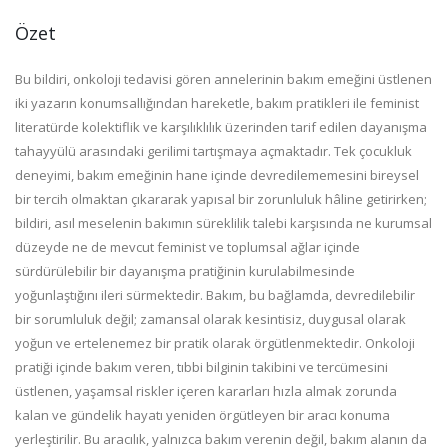
Özet
Bu bildiri, onkoloji tedavisi gören annelerinin bakım emeğini üstlenen
iki yazarın konumsallığından hareketle, bakım pratikleri ile feminist
literatürde kolektiflik ve karşılıklılık üzerinden tarif edilen dayanışma
tahayyülü arasındaki gerilimi tartışmaya açmaktadır. Tek çocukluk
deneyimi, bakım emeğinin hane içinde devredilememesini bireysel
bir tercih olmaktan çıkararak yapısal bir zorunluluk hâline getirirken;
bildiri, asıl meselenin bakımın süreklilik talebi karşısında ne kurumsal
düzeyde ne de mevcut feminist ve toplumsal ağlar içinde
sürdürülebilir bir dayanışma pratiğinin kurulabilmesinde
yoğunlaştığını ileri sürmektedir. Bakım, bu bağlamda, devredilebilir
bir sorumluluk değil; zamansal olarak kesintisiz, duygusal olarak
yoğun ve ertelenemez bir pratik olarak örgütlenmektedir. Onkoloji
pratiği içinde bakım veren, tıbbi bilginin takibini ve tercümesini
üstlenen, yaşamsal riskler içeren kararları hızla almak zorunda
kalan ve gündelik hayatı yeniden örgütleyen bir aracı konuma
yerleştirilir. Bu aracılık, yalnızca bakım verenin değil, bakım alanın da