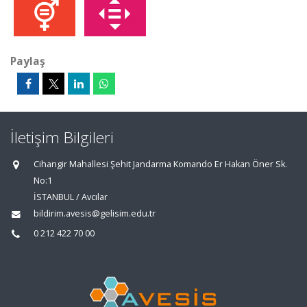
Paylaş
İletişim Bilgileri
Cihangir Mahallesi Şehit Jandarma Komando Er Hakan Öner Sk.
No:1
İSTANBUL / Avcılar
bildirim.avesis@gelisim.edu.tr
0 212 422 70 00