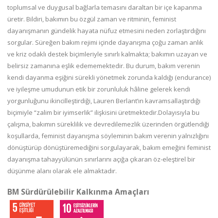
toplumsal ve duygusal bağlarla temasını daraltan bir içe kapanma
üretir. Bildiri, bakımın bu özgül zaman ve ritminin, feminist
dayanışmanın gündelik hayata nüfuz etmesini neden zorlaştırdığını
sorgular. Süreğen bakım rejimi içinde dayanışma çoğu zaman anlık
ve kriz odaklı destek biçimleriyle sınırlı kalmakta; bakımın uzayan ve
belirsiz zamanına eşlik edememektedir. Bu durum, bakım verenin
kendi dayanma eşiğini sürekli yönetmek zorunda kaldığı (endurance)
ve iyileşme umudunun etik bir zorunluluk hâline gelerek kendi
yorgunluğunu ikincilleştirdiği, Lauren Berlant’ın kavramsallaştırdığı
biçimiyle “zalim bir iyimserlik” ilişkisini üretmektedir.Dolayısıyla bu
çalışma, bakımın süreklilik ve devredilemezlik üzerinden örgütlendiği
koşullarda, feminist dayanışma söyleminin bakım verenin yalnızlığını
dönüştürüp dönüştüremediğini sorgulayarak, bakım emeğini feminist
dayanışma tahayyülünün sınırlarını açığa çıkaran öz-eleştirel bir
düşünme alanı olarak ele almaktadır.
BM Sürdürülebilir Kalkınma Amaçları