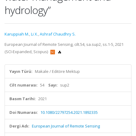
hydrology”
Karuppiah M.
,
Li X.
,
Ashraf Chaudhry S.
European Journal of Remote Sensing, cilt.54, sa.sup2, ss.1-5, 2021
(SCI-Expanded, Scopus)
Yayın Türü:
Makale / Editöre Mektup
Cilt numarası:
54
Sayı:
sup2
Basım Tarihi:
2021
Doi Numarası:
10.1080/22797254.2021.1892335
Dergi Adı:
European Journal of Remote Sensing