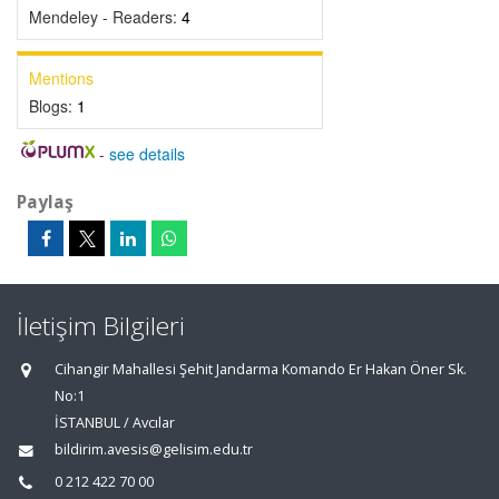
Mendeley - Readers:
4
Mentions
Blogs:
1
-
see details
Paylaş
İletişim Bilgileri
Cihangir Mahallesi Şehit Jandarma Komando Er Hakan Öner Sk.
No:1
İSTANBUL / Avcılar
bildirim.avesis@gelisim.edu.tr
0 212 422 70 00