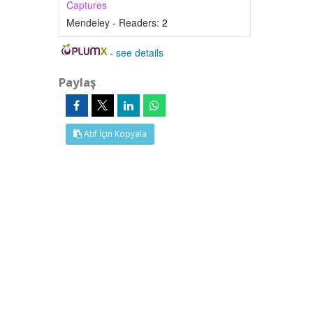
Captures
Mendeley - Readers:
2
-
see details
Paylaş
Atıf İçin Kopyala