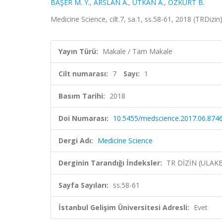
BAŞER M. Y.
,
ARSLAN A.
,
UTKAN A.
,
ÖZKURT B.
Medicine Science, cilt.7, sa.1, ss.58-61, 2018 (TRDizin
Yayın Türü:
Makale / Tam Makale
Cilt numarası:
7
Sayı:
1
Basım Tarihi:
2018
Doi Numarası:
10.5455/medscience.2017.06.874
Dergi Adı:
Medicine Science
Derginin Tarandığı İndeksler:
TR DİZİN (ULAK
Sayfa Sayıları:
ss.58-61
İstanbul Gelişim Üniversitesi Adresli:
Evet