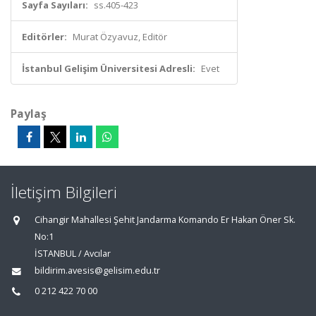
Sayfa Sayıları:
ss.405-423
Editörler:
Murat Özyavuz, Editör
İstanbul Gelişim Üniversitesi Adresli:
Evet
Paylaş
İletişim Bilgileri
Cihangir Mahallesi Şehit Jandarma Komando Er Hakan Öner Sk.
No:1
İSTANBUL / Avcılar
bildirim.avesis@gelisim.edu.tr
0 212 422 70 00