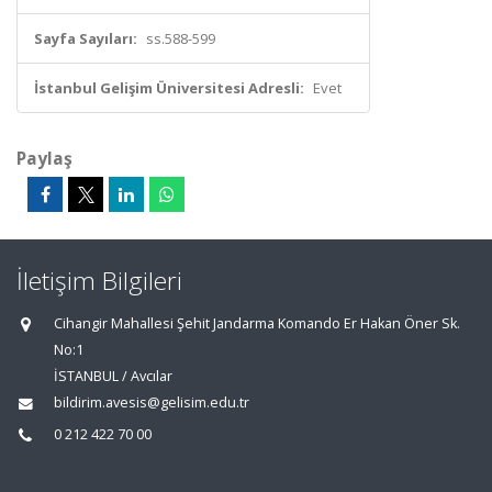
Sayfa Sayıları:
ss.588-599
İstanbul Gelişim Üniversitesi Adresli:
Evet
Paylaş
İletişim Bilgileri
Cihangir Mahallesi Şehit Jandarma Komando Er Hakan Öner Sk.
No:1
İSTANBUL / Avcılar
bildirim.avesis@gelisim.edu.tr
0 212 422 70 00