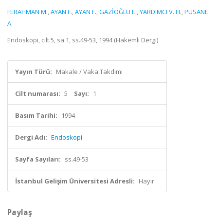
FERAHMAN M.
,
AYAN F.
,
AYAN F.
,
GAZİOĞLU E.
,
YARDIMCI V. H.
,
PUSANE
A.
Endoskopi, cilt.5, sa.1, ss.49-53, 1994 (Hakemli Dergi)
Yayın Türü:
Makale / Vaka Takdimi
Cilt numarası:
5
Sayı:
1
Basım Tarihi:
1994
Dergi Adı:
Endoskopi
Sayfa Sayıları:
ss.49-53
İstanbul Gelişim Üniversitesi Adresli:
Hayır
Paylaş