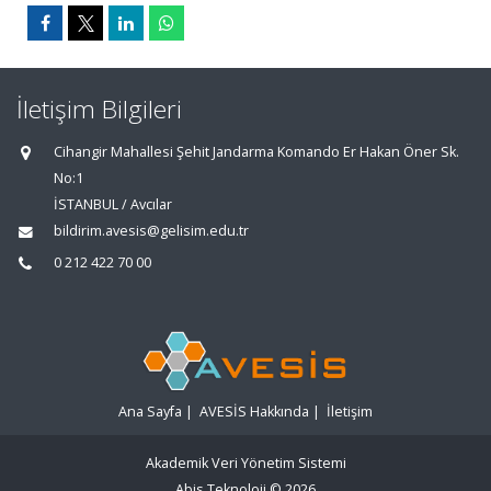
İletişim Bilgileri
Cihangir Mahallesi Şehit Jandarma Komando Er Hakan Öner Sk.
No:1
İSTANBUL / Avcılar
bildirim.avesis@gelisim.edu.tr
0 212 422 70 00
Ana Sayfa
|
AVESİS Hakkında
|
İletişim
Akademik Veri Yönetim Sistemi
Abis Teknoloji
© 2026