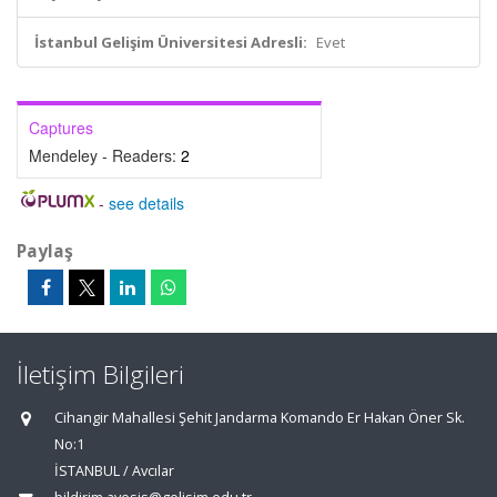
İstanbul Gelişim Üniversitesi Adresli:
Evet
Captures
Mendeley - Readers:
2
-
see details
Paylaş
İletişim Bilgileri
Cihangir Mahallesi Şehit Jandarma Komando Er Hakan Öner Sk.
No:1
İSTANBUL / Avcılar