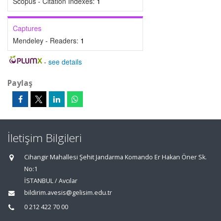
Scopus - Citation Indexes:
1
Captures
Mendeley - Readers:
1
-
see details
Paylaş
İletişim Bilgileri
Cihangir Mahallesi Şehit Jandarma Komando Er Hakan Öner Sk.
No:1
İSTANBUL / Avcılar
bildirim.avesis@gelisim.edu.tr
0 212 422 70 00